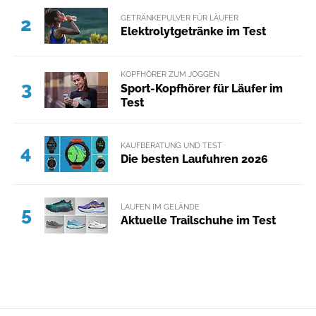
GETRÄNKEPULVER FÜR LÄUFER
2
Elektrolytgetränke im Test
KOPFHÖRER ZUM JOGGEN
3
Sport-Kopfhörer für Läufer im
Test
KAUFBERATUNG UND TEST
4
Die besten Laufuhren 2026
LAUFEN IM GELÄNDE
5
Aktuelle Trailschuhe im Test