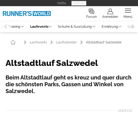
Hefte
Produkte
Forum
Anmelden
Menü
ne
Training
Laufevents
Schuhe & Ausrüstung
Ernährung
Gesun
Laufevents
Laufkalender
Altstadtlauf Salzwedel
Altstadtlauf Salzwedel
Beim Altstadtlauf geht es kreuz und quer durch
die schönsten Parks, Gassen und Winkel von
Salzwedel.
Foto: Fotoclub Salzwedel
ANZEIGE