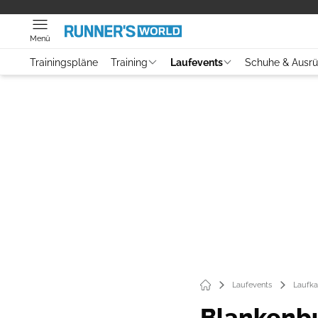
Menü
Trainingspläne
Training
Laufevents
Schuhe & Ausr
Laufevents
Laufka
Blankenbu