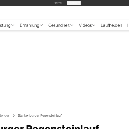
Hefte
Produkte
üstung
Ernährung
Gesundheit
Videos
Laufhelden
lender
Blankenburger Regensteinlauf
rger Regensteinlauf