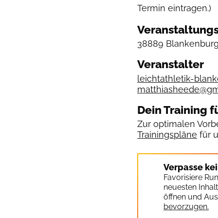
Termin eintragen.)
Veranstaltungs
38889 Blankenburg
Veranstalter
leichtathletik-blan
matthiasheede@gm
Dein Training f
Zur optimalen Vorbe
Trainingspläne
für 
Verpasse ke
Favorisiere Ru
neuesten Inhal
öffnen und Aus
bevorzugen.