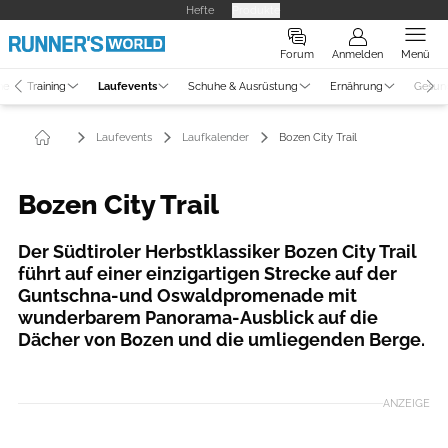
Hefte
Produkte
Forum
Anmelden
Menü
ne
Training
Laufevents
Schuhe & Ausrüstung
Ernährung
Gesun
Laufevents
Laufkalender
Bozen City Trail
Bozen City Trail
Der Südtiroler Herbstklassiker Bozen City Trail
führt auf einer einzigartigen Strecke auf der
Guntschna-und Oswaldpromenade mit
wunderbarem Panorama-Ausblick auf die
Dächer von Bozen und die umliegenden Berge.
Foto: hkMedia
ANZEIGE