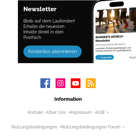
Newsletter
Bleib auf dem Laufenden!
Erhalte die neuesten
Inhalte direkt in dein
Postfach.
Kostenlos abonnieren
Information
Kontakt
Über Uns
Impressum
AGB
Nutzungsbedingungen
Nutzungsbedingungen Forum