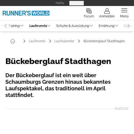
Hefte
Produkte
Forum
Anmelden
Menü
ne
Training
Laufevents
Schuhe & Ausrüstung
Ernährung
Gesun
Laufevents
Laufkalender
Bückeberglauf Stadthagen
Bückeberglauf Stadthagen
Der Bückeberglauf ist ein weit über
Schaumburgs Grenzen hinaus bekanntes
Laufspektakel, das traditionell im April
stattfindet.
ANZEIGE