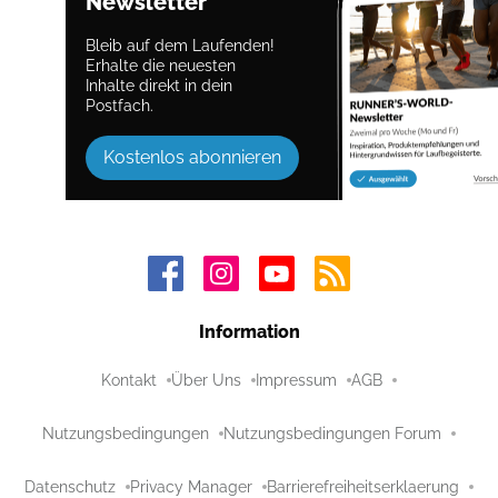
Newsletter
Bleib auf dem Laufenden!
Erhalte die neuesten
Inhalte direkt in dein
Postfach.
Kostenlos abonnieren
Information
Kontakt
Über Uns
Impressum
AGB
Nutzungsbedingungen
Nutzungsbedingungen Forum
Datenschutz
Privacy Manager
Barrierefreiheitserklaerung