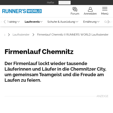
Hefte
Produkte
Forum
Anmelden
Menü
ne
Training
Laufevents
Schuhe & Ausrüstung
Ernährung
Gesun
ents
Laufkalender
Firmenlauf Chemnitz II RUNNER’S WORLD Laufkalender
Firmenlauf Chemnitz
Der Firmenlauf lockt wieder tausende
Läuferinnen und Läufer in die Chemnitzer City,
um gemeinsam Teamgeist und die Freude am
Laufen zu feiern.
Foto: schnelleStelle.de Firmenlauf Chemnitz/Veranstalter
ANZEIGE