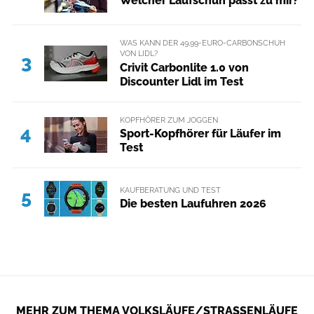
Welcher Laufschuh passt zu mir?
WAS KANN DER 49,99-EURO-CARBONSCHUH
VON LIDL?
3
Crivit Carbonlite 1.0 von
Discounter Lidl im Test
KOPFHÖRER ZUM JOGGEN
4
Sport-Kopfhörer für Läufer im
Test
KAUFBERATUNG UND TEST
5
Die besten Laufuhren 2026
MEHR ZUM THEMA VOLKSLÄUFE/STRASSENLÄUFE