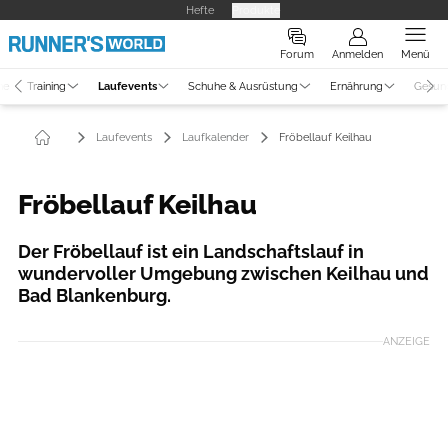
Hefte
Produkte
Forum
Anmelden
Menü
ne
Training
Laufevents
Schuhe & Ausrüstung
Ernährung
Gesun
Laufevents
Laufkalender
Fröbellauf Keilhau
Fröbellauf Keilhau
Der Fröbellauf ist ein Landschaftslauf in
wundervoller Umgebung zwischen Keilhau und
Bad Blankenburg.
ANZEIGE