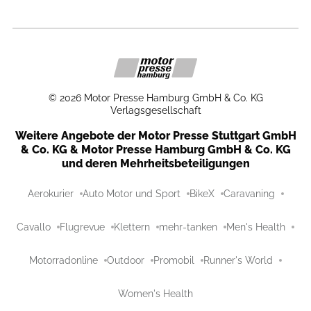
©
2026
Motor Presse Hamburg GmbH & Co. KG
Verlagsgesellschaft
Weitere Angebote der Motor Presse Stuttgart GmbH
& Co. KG & Motor Presse Hamburg GmbH & Co. KG
und deren Mehrheitsbeteiligungen
Aerokurier
Auto Motor und Sport
BikeX
Caravaning
Cavallo
Flugrevue
Klettern
mehr-tanken
Men's Health
Motorradonline
Outdoor
Promobil
Runner's World
Women's Health