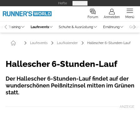
Hefte
Produkte
Forum
Anmelden
Menü
ne
Training
Laufevents
Schuhe & Ausrüstung
Ernährung
Gesun
Laufevents
Laufkalender
Hallescher 6-Stunden-Lauf
Hallescher 6-Stunden-Lauf
Der Hallescher 6-Stunden-Lauf findet auf der
wunderschönen Peißnitzinsel mitten im Grünen
statt.
ANZEIGE