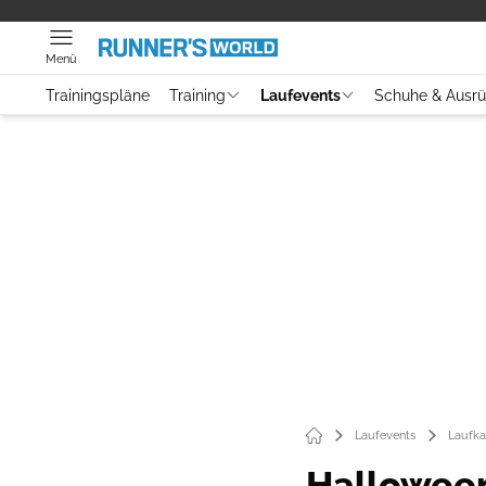
Menü
Trainingspläne
Training
Laufevents
Schuhe & Ausr
Laufevents
Laufka
Hallowee