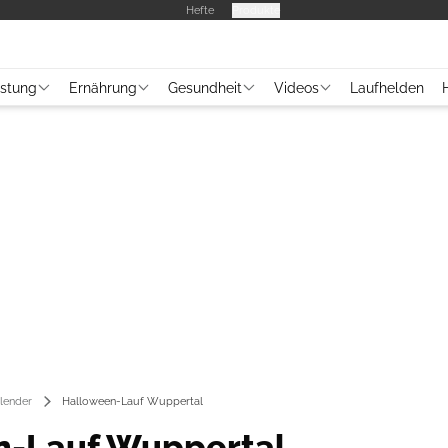
Hefte
Produkte
üstung
Ernährung
Gesundheit
Videos
Laufhelden
lender
Halloween-Lauf Wuppertal
n-Lauf Wuppertal