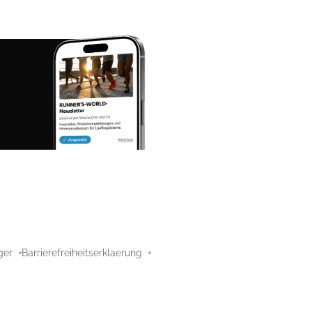
ger
Barrierefreiheitserklaerung