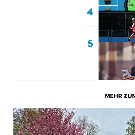
4
5
MEHR ZUM