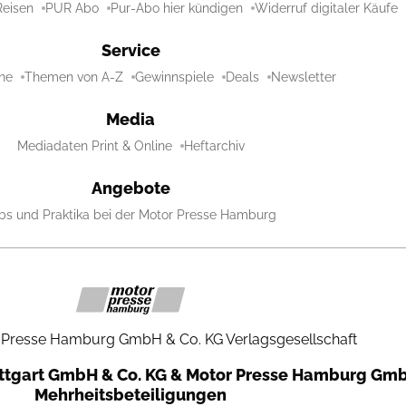
Reisen
PUR Abo
Pur-Abo hier kündigen
Widerruf digitaler Käufe
Service
ne
Themen von A-Z
Gewinnspiele
Deals
Newsletter
Media
Mediadaten Print & Online
Heftarchiv
Angebote
bs und Praktika bei der Motor Presse Hamburg
 Presse Hamburg GmbH & Co. KG Verlagsgesellschaft
uttgart GmbH & Co. KG & Motor Presse Hamburg Gmb
Mehrheitsbeteiligungen