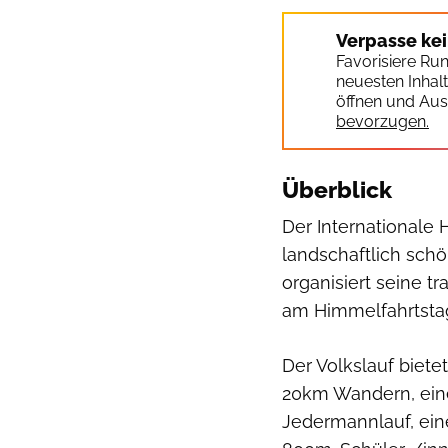
Verpasse ke
Favorisiere Ru
neuesten Inhal
öffnen und Aus
bevorzugen.
Überblick
Der Internationale 
landschaftlich sch
organisiert seine tr
am Himmelfahrtstag 
Der Volkslauf biete
20km Wandern, ein
Jedermannlauf, ei