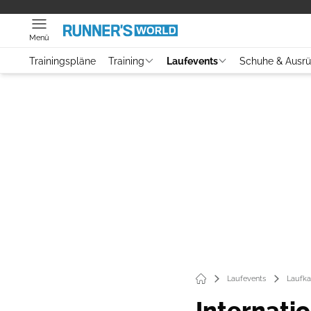
Menü
Trainingspläne
Training
Laufevents
Schuhe & Ausr
Laufevents
Laufka
Internati