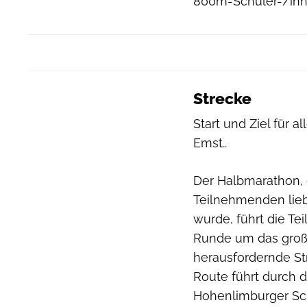
800m-Schüler-/inn
Strecke
Start und Ziel für 
Emst..
Der Halbmarathon, 
Teilnehmenden lieb
wurde, führt die T
Runde um das große
herausfordernde St
Route führt durch 
Hohenlimburger Schl