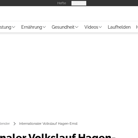
Hefte
Produkte
üstung
Ernährung
Gesundheit
Videos
Laufhelden
lender
Internationaler Volkslauf Hagen-Emst
onaler Volkslauf Hagen-