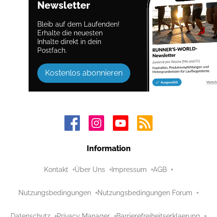
Newsletter
Bleib auf dem Laufenden!
Erhalte die neuesten
Inhalte direkt in dein
Postfach.
Kostenlos abonnieren
Information
Kontakt
Über Uns
Impressum
AGB
Nutzungsbedingungen
Nutzungsbedingungen Forum
Datenschutz
Privacy Manager
Barrierefreiheitserklaerung