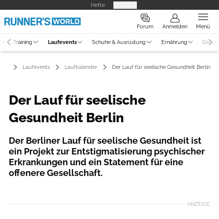
Hefte
Produkte
Forum
Anmelden
Menü
ne
Training
Laufevents
Schuhe & Ausrüstung
Ernährung
Gesun
Laufevents
Laufkalender
Der Lauf für seelische Gesundheit Berlin
Der Lauf für seelische
Gesundheit Berlin
Der Berliner Lauf für seelische Gesundheit ist
ein Projekt zur Entstigmatisierung psychischer
Erkrankungen und ein Statement für eine
offenere Gesellschaft.
Foto: Andreas Stenzel
ANZEIGE