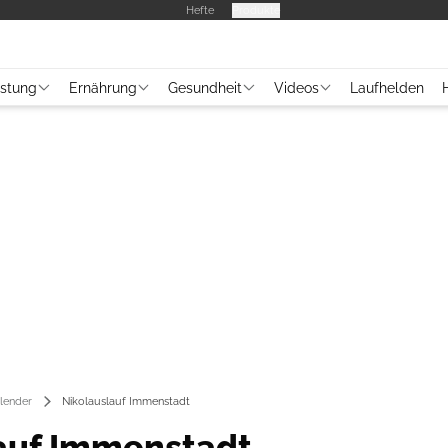
Hefte
Produkte
üstung
Ernährung
Gesundheit
Videos
Laufhelden
lender
Nikolauslauf Immenstadt
auf Immenstadt