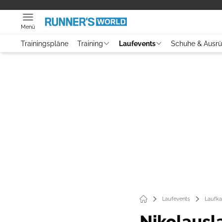
Menü
Trainingspläne
Training
Laufevents
Schuhe & Ausr
Laufevents
Laufka
Nikolausl