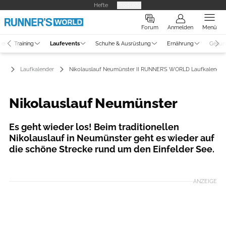
Hefte
Produkte
Forum
Anmelden
Menü
ne
Training
Laufevents
Schuhe & Ausrüstung
Ernährung
Gesun
ts
Laufkalender
Nikolauslauf Neumünster II RUNNER’S WORLD Laufkalender
Nikolauslauf Neumünster
Es geht wieder los! Beim traditionellen
Nikolauslauf in Neumünster geht es wieder auf
die schöne Strecke rund um den Einfelder See.
Foto: Nikolauslauf Neumünster/Veranstalter
ANZEIGE