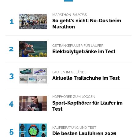
MARATHON-FAUXPAS
1
So geht's nicht: No-Gos beim
Marathon
GETRÄNKEPULVER FÜR LÄUFER
2
Elektrolytgetränke im Test
LAUFEN IM GELÄNDE
3
Aktuelle Trailschuhe im Test
KOPFHÖRER ZUM JOGGEN
4
Sport-Kopfhörer für Läufer im
Test
KAUFBERATUNG UND TEST
5
Die besten Laufuhren 2026