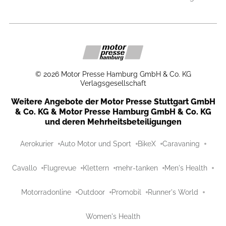
©
2026
Motor Presse Hamburg GmbH & Co. KG
Verlagsgesellschaft
Weitere Angebote der Motor Presse Stuttgart GmbH
& Co. KG & Motor Presse Hamburg GmbH & Co. KG
und deren Mehrheitsbeteiligungen
Aerokurier
Auto Motor und Sport
BikeX
Caravaning
Cavallo
Flugrevue
Klettern
mehr-tanken
Men's Health
Motorradonline
Outdoor
Promobil
Runner's World
Women's Health