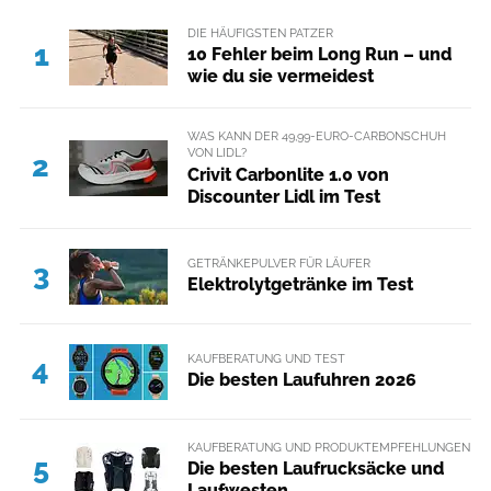
DIE HÄUFIGSTEN PATZER
1
10 Fehler beim Long Run – und
wie du sie vermeidest
WAS KANN DER 49,99-EURO-CARBONSCHUH
VON LIDL?
2
Crivit Carbonlite 1.0 von
Discounter Lidl im Test
GETRÄNKEPULVER FÜR LÄUFER
3
Elektrolytgetränke im Test
KAUFBERATUNG UND TEST
4
Die besten Laufuhren 2026
KAUFBERATUNG UND PRODUKTEMPFEHLUNGEN
5
Die besten Laufrucksäcke und
Laufwesten