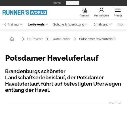
Hefte
Produkte
Forum
Anmelden
Menü
ne
Training
Laufevents
Schuhe & Ausrüstung
Ernährung
Gesun
Laufevents
Laufkalender
Potsdamer Haveluferlauf
Potsdamer Haveluferlauf
Brandenburgs schönster
Landschaftserlebnislauf, der Potsdamer
Haveluferlauf, führt auf befestigten Uferwegen
entlang der Havel.
ANZEIGE