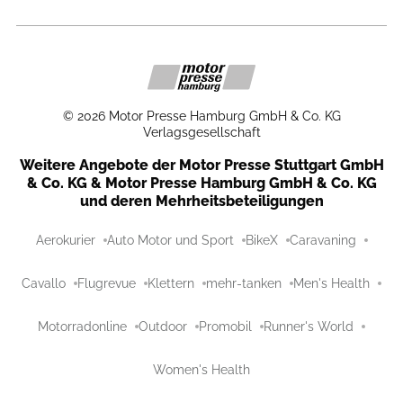
©
2026
Motor Presse Hamburg GmbH & Co. KG
Verlagsgesellschaft
Weitere Angebote der Motor Presse Stuttgart GmbH
& Co. KG & Motor Presse Hamburg GmbH & Co. KG
und deren Mehrheitsbeteiligungen
Aerokurier
Auto Motor und Sport
BikeX
Caravaning
Cavallo
Flugrevue
Klettern
mehr-tanken
Men's Health
Motorradonline
Outdoor
Promobil
Runner's World
Women's Health