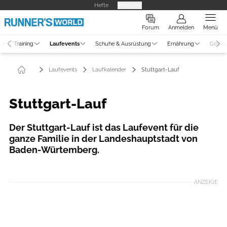
Hefte
Produkte
Forum
Anmelden
Menü
ne
Training
Laufevents
Schuhe & Ausrüstung
Ernährung
Gesun
Laufevents
Laufkalender
Stuttgart-Lauf
Stuttgart-Lauf
Der Stuttgart-Lauf ist das Laufevent für die
ganze Familie in der Landeshauptstadt von
Baden-Würtemberg.
Foto: Adrian Stehle
ANZEIGE