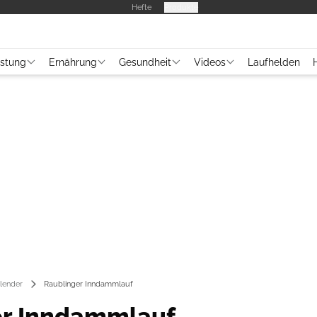
Hefte
Produkte
üstung
Ernährung
Gesundheit
Videos
Laufhelden
lender
Raublinger Inndammlauf
er Inndammlauf