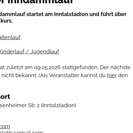
dammlauf startet am Inntalstadion und führt über
kurs.
raßenlauf
Kinderlauf / Jugendlauf
hat zuletzt am
09.05.2026
stattgefunden. Der nächste
 nicht bekannt. (Als Veranstalter kannst du
hier
den
ort
senheimer Str. 2
(Inntalstadion)
.com
thletik@gmail.com