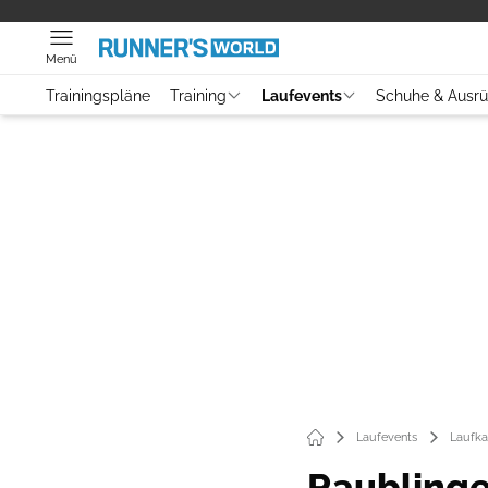
Menü
Trainingspläne
Training
Laufevents
Schuhe & Ausr
Laufevents
Laufka
Raubling