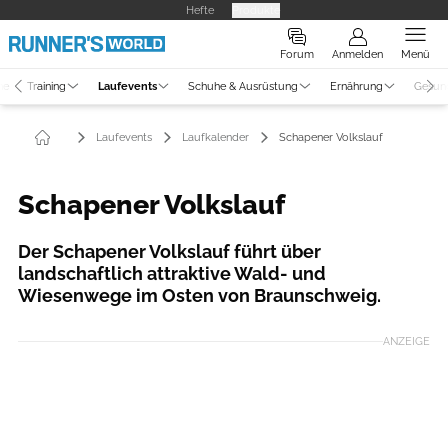
Hefte
Produkte
Forum
Anmelden
Menü
ne
Training
Laufevents
Schuhe & Ausrüstung
Ernährung
Gesun
Laufevents
Laufkalender
Schapener Volkslauf
Schapener Volkslauf
Der Schapener Volkslauf führt über
landschaftlich attraktive Wald- und
Wiesenwege im Osten von Braunschweig.
ANZEIGE