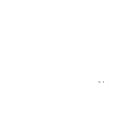
Harald Wisthaler
ANZEIGE