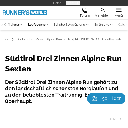
Hefte
Produkte
Forum
Anmelden
Menü
ne
Training
Laufevents
Schuhe & Ausrüstung
Ernährung
Gesun
lender
Südtirol Drei Zinnen Alpine Run Sexten | RUNNER’S WORLD Laufkalender
Südtirol Drei Zinnen Alpine Run
Sexten
Der Südtirol Drei Zinnen Alpine Run gehört zu
den landschaftlich schönsten Bergläufen und
zu den beliebtesten Trailrunnig-Events
150 Bilder
überhaupt.
Foto: Harald Wisthaler
ANZEIGE