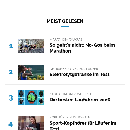
MEIST GELESEN
MARATHON-FAUXPAS
1
So geht's nicht: No-Gos beim
Marathon
GETRÄNKEPULVER FÜR LÄUFER
2
Elektrolytgetränke im Test
KAUFBERATUNG UND TEST
3
Die besten Laufuhren 2026
KOPFHÖRER ZUM JOGGEN
4
Sport-Kopfhörer für Läufer im
Test