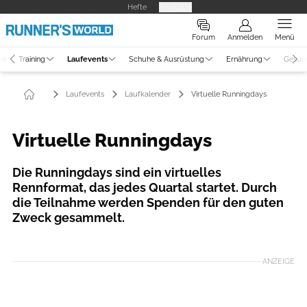
Hefte
Produkte
Forum
Anmelden
Menü
ne
Training
Laufevents
Schuhe & Ausrüstung
Ernährung
Gesun
Laufevents
Laufkalender
Virtuelle Runningdays
Virtuelle Runningdays
Die Runningdays sind ein virtuelles
Rennformat, das jedes Quartal startet. Durch
die Teilnahme werden Spenden für den guten
Zweck gesammelt.
Foto: Veranstalter
ANZEIGE