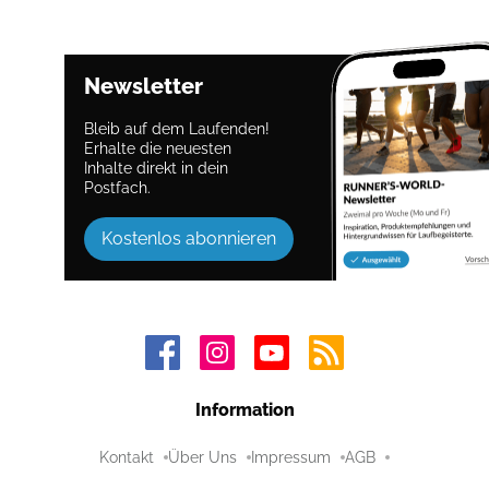
Newsletter
Bleib auf dem Laufenden!
Erhalte die neuesten
Inhalte direkt in dein
Postfach.
Kostenlos abonnieren
Information
Kontakt
Über Uns
Impressum
AGB