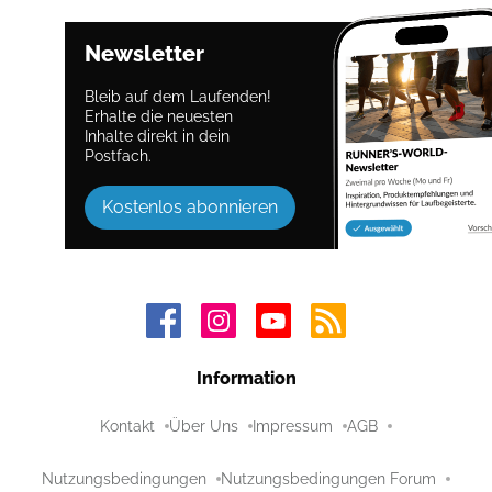
Newsletter
Bleib auf dem Laufenden!
Erhalte die neuesten
Inhalte direkt in dein
Postfach.
Kostenlos abonnieren
Information
Kontakt
Über Uns
Impressum
AGB
Nutzungsbedingungen
Nutzungsbedingungen Forum