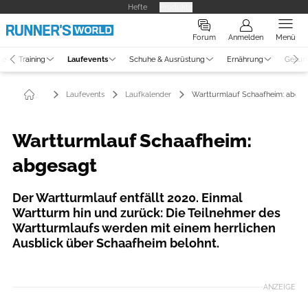
Hefte
Produkte
Forum
Anmelden
Menü
ne
Training
Laufevents
Schuhe & Ausrüstung
Ernährung
Gesun
Laufevents
Laufkalender
Wartturmlauf Schaafheim: abges
Wartturmlauf Schaafheim:
abgesagt
Der Wartturmlauf entfällt 2020. Einmal
Wartturm hin und zurück: Die Teilnehmer des
Wartturmlaufs werden mit einem herrlichen
Ausblick über Schaafheim belohnt.
ANZEIGE