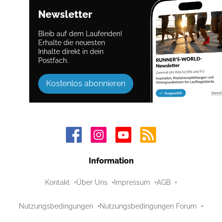
Newsletter
Bleib auf dem Laufenden!
Erhalte die neuesten
Inhalte direkt in dein
Postfach.
Kostenlos abonnieren
Information
Kontakt
Über Uns
Impressum
AGB
Nutzungsbedingungen
Nutzungsbedingungen Forum