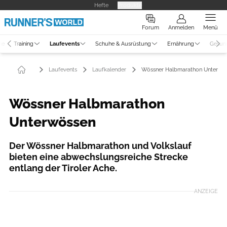
Hefte
Produkte
Forum
Anmelden
Menü
ne
Training
Laufevents
Schuhe & Ausrüstung
Ernährung
Gesun
Laufevents
Laufkalender
Wössner Halbmarathon Unterwö
Wössner Halbmarathon
Unterwössen
Der Wössner Halbmarathon und Volkslauf
bieten eine abwechslungsreiche Strecke
entlang der Tiroler Ache.
ANZEIGE