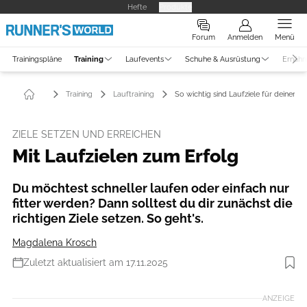
Hefte
Produkte
Forum
Anmelden
Menü
Trainingspläne
Training
Laufevents
Schuhe & Ausrüstung
Ernähr
Training
Lauftraining
So wichtig sind Laufziele für deinen E
ZIELE SETZEN UND ERREICHEN
Mit Laufzielen zum Erfolg
Du möchtest schneller laufen oder einfach nur
fitter werden? Dann solltest du dir zunächst die
richtigen Ziele setzen. So geht's.
Magdalena Krosch
Zuletzt aktualisiert am 17.11.2025
Foto: iStockphoto
ANZEIGE