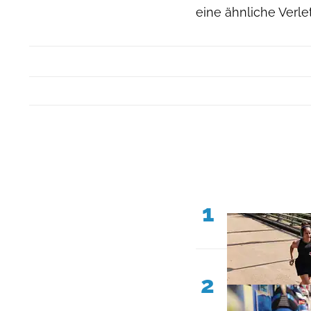
eine ähnliche Verl
1
2