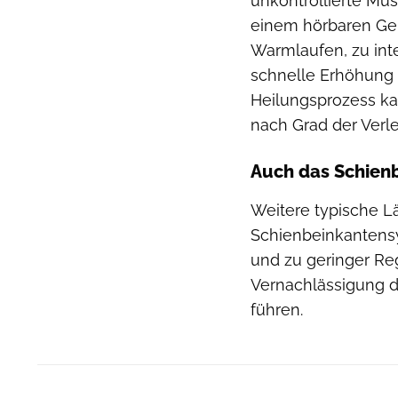
unkontrollierte Mu
einem hörbaren Ger
Warmlaufen, zu int
schnelle Erhöhung 
Heilungsprozess k
nach Grad der Verl
Auch das Schien
Weitere typische L
Schienbeinkantens
und zu geringer Reg
Vernachlässigung 
führen.