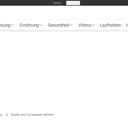
Hefte
Produkte
üstung
Ernährung
Gesundheit
Videos
Laufhelden
ng
Wade und Schienbein dehnen