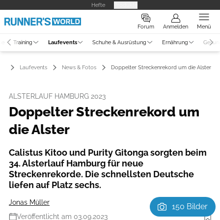
Hefte
Produkte
Forum
Anmelden
Menü
ne
Training
Laufevents
Schuhe & Ausrüstung
Ernährung
Gesun
Laufevents
News & Fotos
Doppelter Streckenrekord um die Alster
ALSTERLAUF HAMBURG 2023
Doppelter Streckenrekord um
die Alster
Calistus Kitoo und Purity Gitonga sorgten beim
34. Alsterlauf Hamburg für neue
Streckenrekorde. Die schnellsten Deutsche
liefen auf Platz sechs.
Jonas Müller
150 Bilder
Veröffentlicht am 03.09.2023