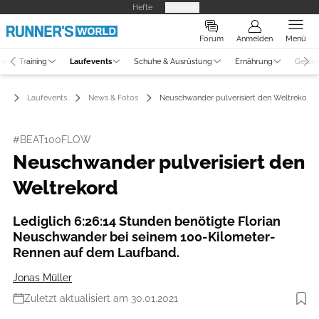
Hefte
Produkte
Forum
Anmelden
Menü
ne
Training
Laufevents
Schuhe & Ausrüstung
Ernährung
Gesun
Laufevents
News & Fotos
Neuschwander pulverisiert den Weltrekord
#BEAT100FLOW
Neuschwander pulverisiert den
Weltrekord
Lediglich 6:26:14 Stunden benötigte Florian
Neuschwander bei seinem 100-Kilometer-
Rennen auf dem Laufband.
Jonas Müller
Zuletzt aktualisiert am 30.01.2021
Foto: Garmin