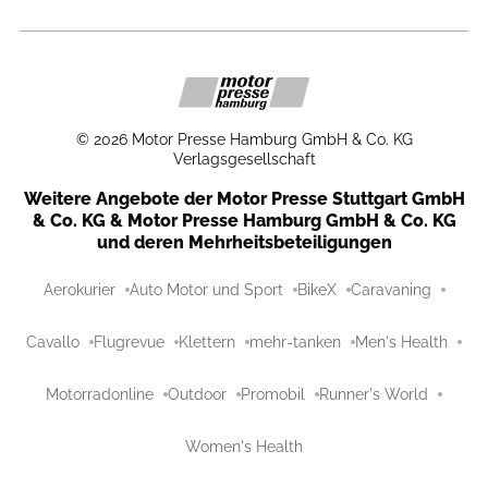
©
2026
Motor Presse Hamburg GmbH & Co. KG
Verlagsgesellschaft
Weitere Angebote der Motor Presse Stuttgart GmbH
& Co. KG & Motor Presse Hamburg GmbH & Co. KG
und deren Mehrheitsbeteiligungen
Aerokurier
Auto Motor und Sport
BikeX
Caravaning
Cavallo
Flugrevue
Klettern
mehr-tanken
Men's Health
Motorradonline
Outdoor
Promobil
Runner's World
Women's Health