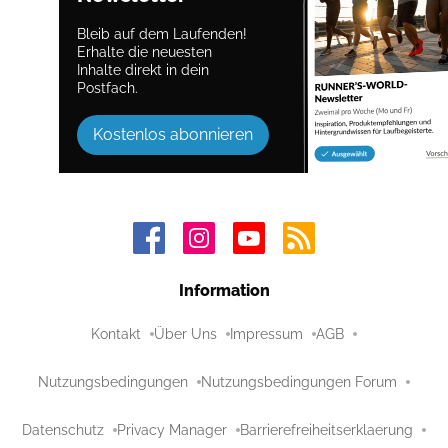
Bleib auf dem Laufenden!
Erhalte die neuesten
Inhalte direkt in dein
Postfach.
Kostenlos abonnieren
Information
Kontakt
Über Uns
Impressum
AGB
Nutzungsbedingungen
Nutzungsbedingungen Forum
Datenschutz
Privacy Manager
Barrierefreiheitserklaerung