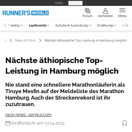
Hefte
Produkte
Forum
Anmelden
Menü
ne
Training
Laufevents
Schuhe & Ausrüstung
Ernährung
Gesun
ents
News & Fotos
Nächste äthiopische Top-Leistung in Hamburg möglich
Nächste äthiopische Top-
Leistung in Hamburg möglich
Nie stand eine schnellere Marathonläuferin als
Tiruye Mesfin auf der Meldeliste des Marathon
Hamburg. Auch der Streckenrekord ist ihr
zuzutrauen.
race-news -service.com
Veröffentlicht am 07.04.2023
Foto: Haspa Marathon Hamburg / Hochzwei