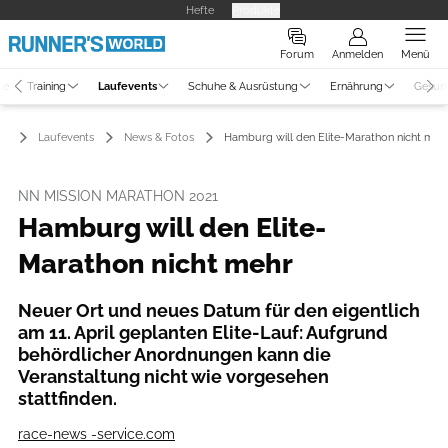
Hefte
Produkte
Forum
Anmelden
Menü
ne
Training
Laufevents
Schuhe & Ausrüstung
Ernährung
Gesun
Laufevents
News & Fotos
Hamburg will den Elite-Marathon nicht meh
NN MISSION MARATHON 2021
Hamburg will den Elite-
Marathon nicht mehr
Neuer Ort und neues Datum für den eigentlich
am 11. April geplanten Elite-Lauf: Aufgrund
behördlicher Anordnungen kann die
Veranstaltung nicht wie vorgesehen
stattfinden.
race-news -service.com