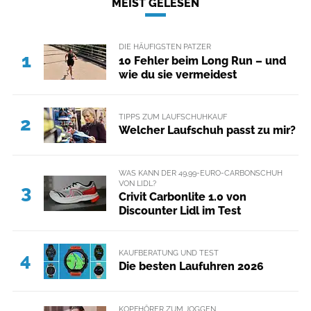
MEIST GELESEN
DIE HÄUFIGSTEN PATZER
1
10 Fehler beim Long Run – und
wie du sie vermeidest
TIPPS ZUM LAUFSCHUHKAUF
2
Welcher Laufschuh passt zu mir?
WAS KANN DER 49,99-EURO-CARBONSCHUH
VON LIDL?
3
Crivit Carbonlite 1.0 von
Discounter Lidl im Test
KAUFBERATUNG UND TEST
4
Die besten Laufuhren 2026
KOPFHÖRER ZUM JOGGEN