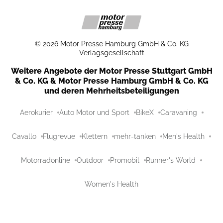
©
2026
Motor Presse Hamburg GmbH & Co. KG
Verlagsgesellschaft
Weitere Angebote der Motor Presse Stuttgart GmbH
& Co. KG & Motor Presse Hamburg GmbH & Co. KG
und deren Mehrheitsbeteiligungen
Aerokurier
Auto Motor und Sport
BikeX
Caravaning
Cavallo
Flugrevue
Klettern
mehr-tanken
Men's Health
Motorradonline
Outdoor
Promobil
Runner's World
Women's Health