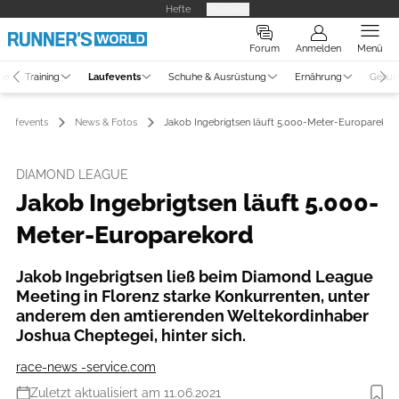
Hefte
Produkte
Forum
Anmelden
Menü
ne
Training
Laufevents
Schuhe & Ausrüstung
Ernährung
Gesun
Laufevents
News & Fotos
Jakob Ingebrigtsen läuft 5.000-Meter-Europarekor
DIAMOND LEAGUE
Jakob Ingebrigtsen läuft 5.000-
Meter-Europarekord
Jakob Ingebrigtsen ließ beim Diamond League
Meeting in Florenz starke Konkurrenten, unter
anderem den amtierenden Weltekordinhaber
Joshua Cheptegei, hinter sich.
race-news -service.com
Zuletzt aktualisiert am 11.06.2021