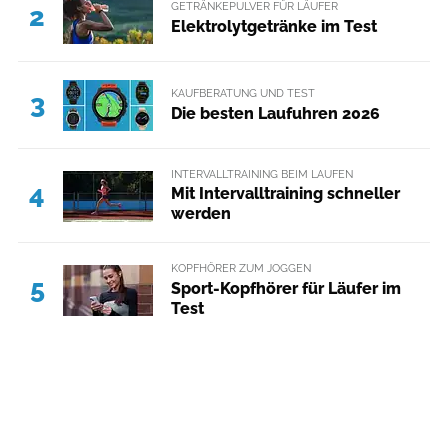
GETRÄNKEPULVER FÜR LÄUFER
2
Elektrolytgetränke im Test
KAUFBERATUNG UND TEST
3
Die besten Laufuhren 2026
INTERVALLTRAINING BEIM LAUFEN
4
Mit Intervalltraining schneller
werden
KOPFHÖRER ZUM JOGGEN
5
Sport-Kopfhörer für Läufer im
Test