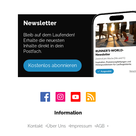
Newsletter
Bleib auf dem Laufenden!
Erhalte die neuesten
Inhalte direkt in dein
Postfach.
Kostenlos abonnieren
Information
Kontakt
Über Uns
Impressum
AGB