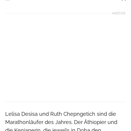
Foto: photorun.net
ANZEIGE
Lelisa Desisa und Ruth Chepngetich sind die
Marathonläufer des Jahres. Der Äthiopier und
die Kenianerin, die jeweils in Doha den