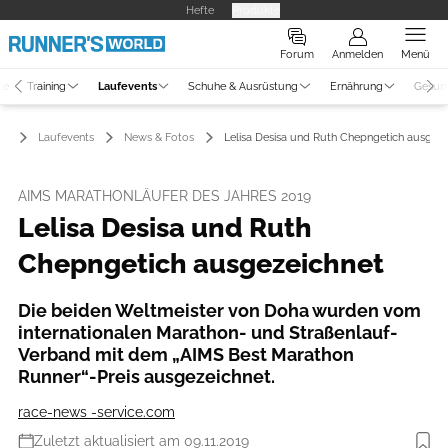
Hefte
Produkte
Forum
Anmelden
Menü
ne
Training
Laufevents
Schuhe & Ausrüstung
Ernährung
Gesun
Laufevents
News & Fotos
Lelisa Desisa und Ruth Chepngetich ausgeze
AIMS MARATHONLÄUFER DES JAHRES 2019
Lelisa Desisa und Ruth
Chepngetich ausgezeichnet
Die beiden Weltmeister von Doha wurden vom
internationalen Marathon- und Straßenlauf-
Verband mit dem „AIMS Best Marathon
Runner“-Preis ausgezeichnet.
race-news -service.com
Zuletzt aktualisiert am 09.11.2019