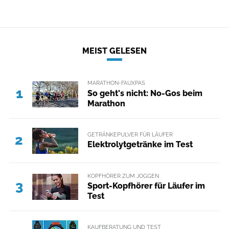
MEIST GELESEN
MARATHON-FAUXPAS
1
So geht's nicht: No-Gos beim
Marathon
GETRÄNKEPULVER FÜR LÄUFER
2
Elektrolytgetränke im Test
KOPFHÖRER ZUM JOGGEN
3
Sport-Kopfhörer für Läufer im
Test
KAUFBERATUNG UND TEST