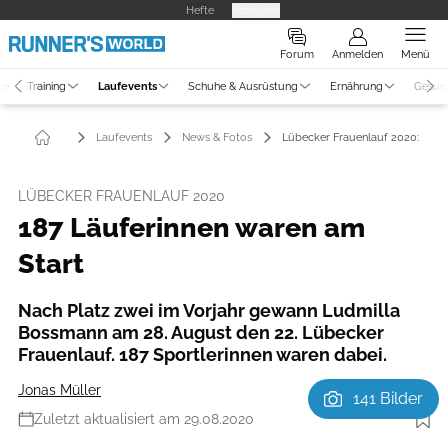
Hefte
Produkte
Forum
Anmelden
Menü
ne
Training
Laufevents
Schuhe & Ausrüstung
Ernährung
Gesun
Laufevents
News & Fotos
Lübecker Frauenlauf 2020:
LÜBECKER FRAUENLAUF 2020
187 Läuferinnen waren am
Start
Nach Platz zwei im Vorjahr gewann Ludmilla
Bossmann am 28. August den 22. Lübecker
Frauenlauf. 187 Sportlerinnen waren dabei.
Jonas Müller
141 Bilder
Zuletzt aktualisiert am 29.08.2020
Foto: Thomas Sobczak