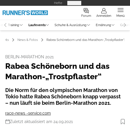
Hefte
Produkte
Forum
Anmelden
Menü
ne
Training
Laufevents
Schuhe & Ausrüstung
Ernährung
Gesun
events
News & Fotos
Rabea Schöneborn und das Marathon-„Trostpflaster“:
BERLIN-MARATHON 2021
Rabea Schöneborn und das
Marathon-„Trostpflaster“
Die Norm für den olympischen Marathon von
Tokio hatte Rabea Schöneborn knapp verpasst
– nun läuft sie beim Berlin-Marathon 2021.
race-news -service.com
Zuletzt aktualisiert am 24.09.2021
Foto: photorun.net