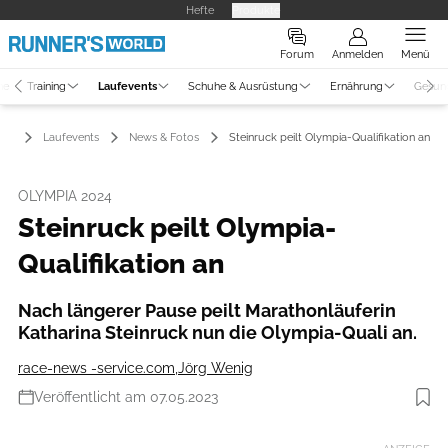
Hefte
Produkte
Forum
Anmelden
Menü
ne
Training
Laufevents
Schuhe & Ausrüstung
Ernährung
Gesun
Laufevents
News & Fotos
Steinruck peilt Olympia-Qualifikation an
OLYMPIA 2024
Steinruck peilt Olympia-
Qualifikation an
Nach längerer Pause peilt Marathonläuferin
Katharina Steinruck nun die Olympia-Quali an.
race-news -service.com
,
Jörg Wenig
Veröffentlicht am 07.05.2023
Foto: photorun.net