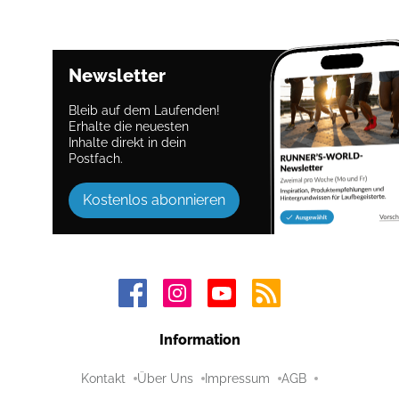
Newsletter
Bleib auf dem Laufenden!
Erhalte die neuesten
Inhalte direkt in dein
Postfach.
Kostenlos abonnieren
Information
Kontakt
Über Uns
Impressum
AGB