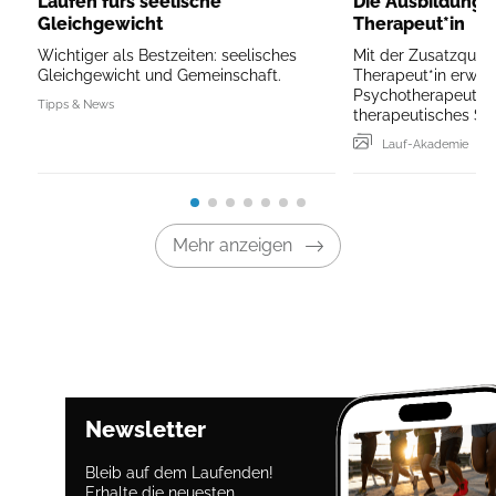
Laufen fürs seelische
Die Ausbildung a
Gleichgewicht
Therapeut*in
Wichtiger als Bestzeiten: seelisches
Mit der Zusatzqualif
Gleichgewicht und Gemeinschaft.
Therapeut*in erwei
Psychotherapeut*in
Tipps & News
therapeutisches Sp
Lauf-Akademie
Mehr anzeigen
Newsletter
Bleib auf dem Laufenden!
Erhalte die neuesten