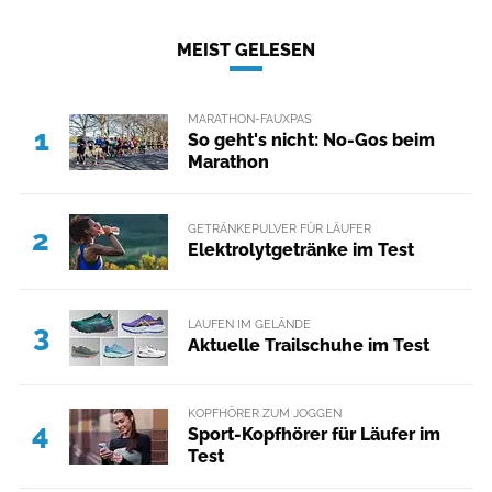
MEIST GELESEN
MARATHON-FAUXPAS
1
So geht's nicht: No-Gos beim
Marathon
GETRÄNKEPULVER FÜR LÄUFER
2
Elektrolytgetränke im Test
LAUFEN IM GELÄNDE
3
Aktuelle Trailschuhe im Test
KOPFHÖRER ZUM JOGGEN
4
Sport-Kopfhörer für Läufer im
Test