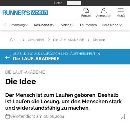
Hefte
Produkte
Forum
Anmelden
Menü
g
Ernährung
Gesundheit
Videos
Laufhelden
Horoskope
Gesundheit
Die LAUF-AKADEMIE
Die Idee
AUSBILDUNG ALS LAUFCOACH UND LAUFTHERAPEUT*IN
Die LAUF-AKADEMIE
DIE LAUF-AKADEMIE
Die Idee
Der Mensch ist zum Laufen geboren. Deshalb
ist Laufen die Lösung, um den Menschen stark
und widerstandsfähig zu machen.
Veröffentlicht am 08.08.2024
Foto: Kati Jurischka