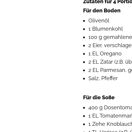
Zutaten für 4 Port
Für den Boden
Olivenöl
1 Blumenkohl
100 g gemahlen
2 Eier, verschlag
1 EL Oregano
2 EL Zatar (z.B.
2 EL Parmesan, g
Salz, Pfeffer
Für die Soße
400 g Dosentom
1 EL Tomatenmar
1 Zehe Knoblauch