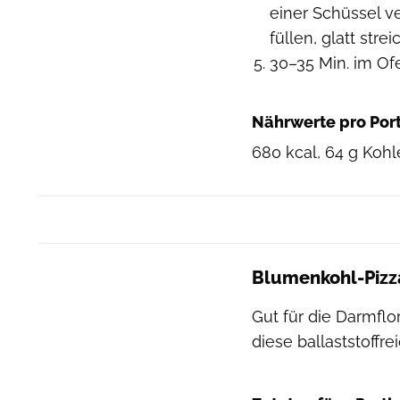
einer Schüssel v
füllen, glatt str
30–35 Min. im Of
Nährwerte pro Por
680 kcal, 64 g Kohl
Blumenkohl-Pizz
Gut für die Darmfl
diese ballaststoffr