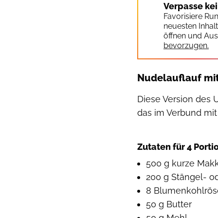
Verpasse ke
Favorisiere Ru
neuesten Inhal
öffnen und Aus
bevorzugen.
Nudelauflauf mi
Diese Version des U
das im Verbund mit
Zutaten für 4 Port
500 g kurze Makk
200 g Stängel- o
8 Blumenkohlrö
50 g Butter
50 g Mehl