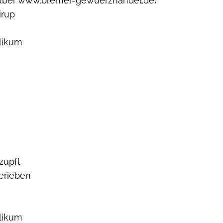
B. über www.bremer-gewuerzhandel.de)
irup
ilikum
zupft
erieben
ilikum