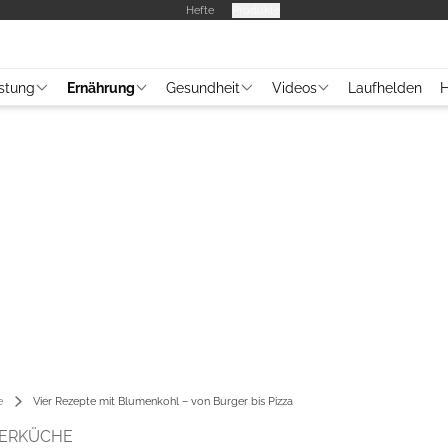
Hefte
Produkte
stung
Ernährung
Gesundheit
Videos
Laufhelden
H
e
Vier Rezepte mit Blumenkohl – von Burger bis Pizza
FERKÜCHE