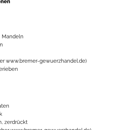
ionen
e Mandeln
en
 über www.bremer-gewuerzhandel.de)
erieben
aten
k
, zerdrückt