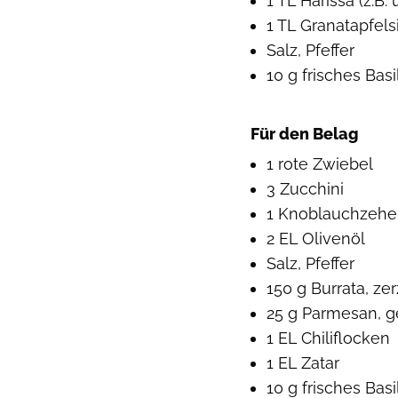
1 TL Harissa (z.
1 TL Granatapfels
Salz, Pfeffer
10 g frisches Bas
Für den Belag
1 rote Zwiebel
3 Zucchini
1 Knoblauchzehe
2 EL Olivenöl
Salz, Pfeffer
150 g Burrata, zer
25 g Parmesan, g
1 EL Chiliflocken
1 EL Zatar
10 g frisches Bas