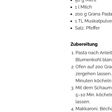
1 l Milch
200 g Grana Pada
1 TL Muskatpulve
Salz, Pfeffer
Zubereitung
Pasta nach Anle
Blumenkohl blan
Ofen auf 200 Grad
zergehen lassen,
Minuten köcheln l
Mit dem Schaumlö
5–10 Min. köchel
lassen.
Makkaroni, Bécha