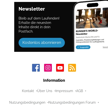
Newsletter
Bleib auf dem Laufenden!
Erhalte die neuesten
Inhalte direkt in dein
Postfach.
Kostenlos abonnieren
Information
Kontakt
Über Uns
Impressum
AGB
Nutzungsbedingungen
Nutzungsbedingungen Forum