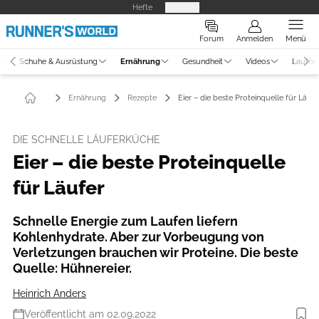
Hefte
Produkte
Forum
Anmelden
Menü
Schuhe & Ausrüstung
Ernährung
Gesundheit
Videos
Laufhe
Ernährung
Rezepte
Eier – die beste Proteinquelle für Läufe
DIE SCHNELLE LÄUFERKÜCHE
Eier – die beste Proteinquelle
für Läufer
Schnelle Energie zum Laufen liefern
Kohlenhydrate. Aber zur Vorbeugung von
Verletzungen brauchen wir Proteine. Die beste
Quelle: Hühnereier.
Heinrich Anders
Veröffentlicht am 02.09.2022