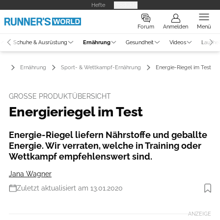
Hefte
Produkte
Forum
Anmelden
Menü
Schuhe & Ausrüstung
Ernährung
Gesundheit
Videos
Laufhe
Ernährung
Sport- & Wettkampf-Ernährung
Energie-Riegel im Test
GROSSE PRODUKTÜBERSICHT
Energieriegel im Test
Energie-Riegel liefern Nährstoffe und geballte
Energie. Wir verraten, welche in Training oder
Wettkampf empfehlenswert sind.
Jana Wagner
Zuletzt aktualisiert am 13.01.2020
Foto: iStockphoto
ANZEIGE