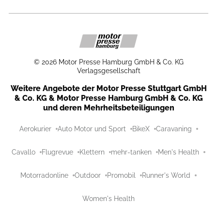
©
2026
Motor Presse Hamburg GmbH & Co. KG
Verlagsgesellschaft
Weitere Angebote der Motor Presse Stuttgart GmbH
& Co. KG & Motor Presse Hamburg GmbH & Co. KG
und deren Mehrheitsbeteiligungen
Aerokurier
Auto Motor und Sport
BikeX
Caravaning
Cavallo
Flugrevue
Klettern
mehr-tanken
Men's Health
Motorradonline
Outdoor
Promobil
Runner's World
Women's Health