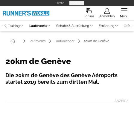
Hefte
Produkte
Forum
Anmelden
Menü
ne
Training
Laufevents
Schuhe & Ausrüstung
Ernährung
Gesun
Laufevents
Laufkalender
20km de Genève
20km de Genève
Die 20km de Genève des Genève Aéroports
startet 2019 bereits zum dirtten Mal.
ANZEIGE