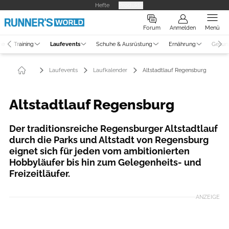
Hefte
Produkte
Forum
Anmelden
Menü
ne
Training
Laufevents
Schuhe & Ausrüstung
Ernährung
Gesun
Laufevents
Laufkalender
Altstadtlauf Regensburg
Altstadtlauf Regensburg
Der traditionsreiche Regensburger Altstadtlauf
durch die Parks und Altstadt von Regensburg
eignet sich für jeden vom ambitionierten
Hobbyläufer bis hin zum Gelegenheits- und
Freizeitläufer.
ANZEIGE