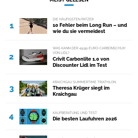
DIE HÄUFIGSTEN PATZER
1
10 Fehler beim Long Run – und
wie du sie vermeidest
WAS KANN DER 49,99-EURO-CARBONSCHUH
VON LIDL?
2
Crivit Carbonlite 1.0 von
Discounter Lidl im Test
KRAICHGAU SUMMERTIME TRIATHLON
3
Theresa Krüger siegt im
Kraichgau
KAUFBERATUNG UND TEST
4
Die besten Laufuhren 2026