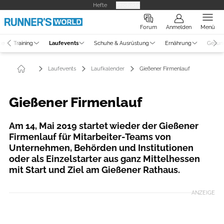
Hefte
Produkte
Forum
Anmelden
Menü
ne
Training
Laufevents
Schuhe & Ausrüstung
Ernährung
Gesun
Laufevents
Laufkalender
Gießener Firmenlauf
Gießener Firmenlauf
Am 14, Mai 2019 startet wieder der Gießener
Firmenlauf für Mitarbeiter-Teams von
Unternehmen, Behörden und Institutionen
oder als Einzelstarter aus ganz Mittelhessen
mit Start und Ziel am Gießener Rathaus.
ANZEIGE