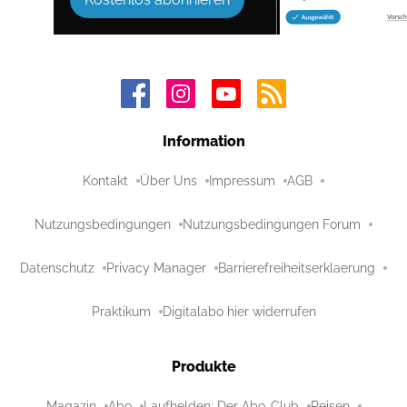
Information
Kontakt
Über Uns
Impressum
AGB
Nutzungsbedingungen
Nutzungsbedingungen Forum
Datenschutz
Privacy Manager
Barrierefreiheitserklaerung
Praktikum
Digitalabo hier widerrufen
Produkte
Magazin
Abo
Laufhelden: Der Abo-Club
Reisen