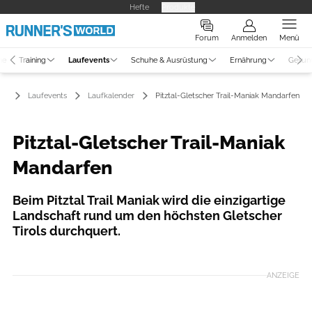
Hefte
Produkte
Forum
Anmelden
Menü
ne
Training
Laufevents
Schuhe & Ausrüstung
Ernährung
Gesun
Laufevents
Laufkalender
Pitztal-Gletscher Trail-Maniak Mandarfen
Pitztal-Gletscher Trail-Maniak
Mandarfen
Beim Pitztal Trail Maniak wird die einzigartige
Landschaft rund um den höchsten Gletscher
Tirols durchquert.
ANZEIGE