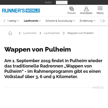
Hefte
Produkte
Forum
Anmelden
Menü
ne
Training
Laufevents
Schuhe & Ausrüstung
Ernährung
Gesun
Laufevents
Laufkalender
Wappen von Pulheim
Wappen von Pulheim
Am 1. September 2019 findet in Pulheim wieder
das traditionelle Radrennen „Wappen von
Pulheim“ - im Rahmenprogramm gibt es einen
Volkslauf über 3, 6 und 9 Kilometer.
ANZEIGE