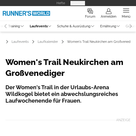
Hefte
Produkte
Forum
Anmelden
Menü
ne
Training
Laufevents
Schuhe & Ausrüstung
Ernährung
Gesun
Laufevents
Laufkalender
Women's Trail Neukirchen am Großvenedige
Women's Trail Neukirchen am
Großvenediger
Der Women's Trail in der Urlaubs-Arena
Wildkogel bietet ein abwechslungsreiches
Laufwochenende für Frauen.
ANZEIGE