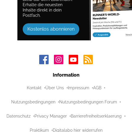
Erhalte die neuesten
Inhalte direkt in dein
Postfach.
Kostenlos abonnieren
Information
Kontakt
Über Uns
Impressum
AGB
Nutzungsbedingungen
Nutzungsbedingungen Forum
Datenschutz
Privacy Manager
Barrierefreiheitserklaerung
Praktikum
Digitalabo hier widerrufen