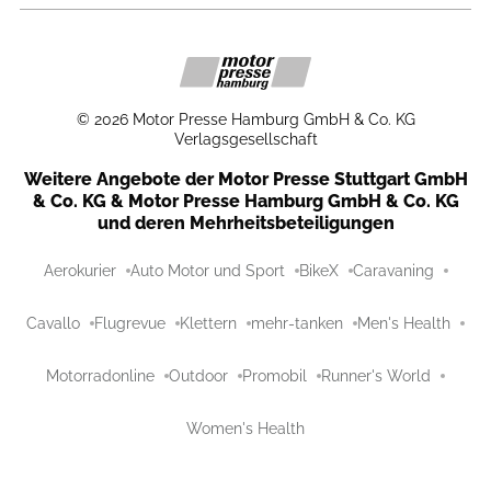
©
2026
Motor Presse Hamburg GmbH & Co. KG
Verlagsgesellschaft
Weitere Angebote der Motor Presse Stuttgart GmbH
& Co. KG & Motor Presse Hamburg GmbH & Co. KG
und deren Mehrheitsbeteiligungen
Aerokurier
Auto Motor und Sport
BikeX
Caravaning
Cavallo
Flugrevue
Klettern
mehr-tanken
Men's Health
Motorradonline
Outdoor
Promobil
Runner's World
Women's Health