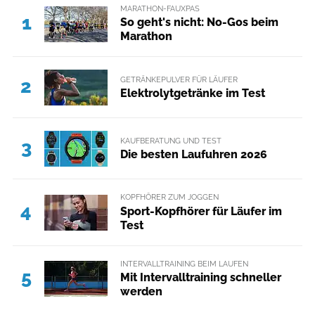
MARATHON-FAUXPAS
1
So geht's nicht: No-Gos beim
Marathon
GETRÄNKEPULVER FÜR LÄUFER
2
Elektrolytgetränke im Test
KAUFBERATUNG UND TEST
3
Die besten Laufuhren 2026
KOPFHÖRER ZUM JOGGEN
4
Sport-Kopfhörer für Läufer im
Test
INTERVALLTRAINING BEIM LAUFEN
5
Mit Intervalltraining schneller
werden