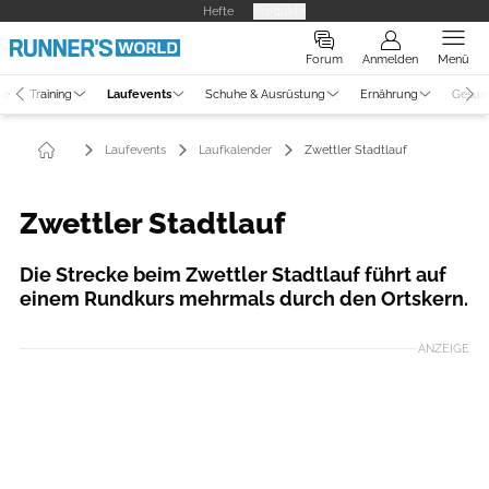
Hefte
Produkte
Forum
Anmelden
Menü
ne
Training
Laufevents
Schuhe & Ausrüstung
Ernährung
Gesun
Laufevents
Laufkalender
Zwettler Stadtlauf
Zwettler Stadtlauf
Die Strecke beim Zwettler Stadtlauf führt auf
einem Rundkurs mehrmals durch den Ortskern.
ANZEIGE