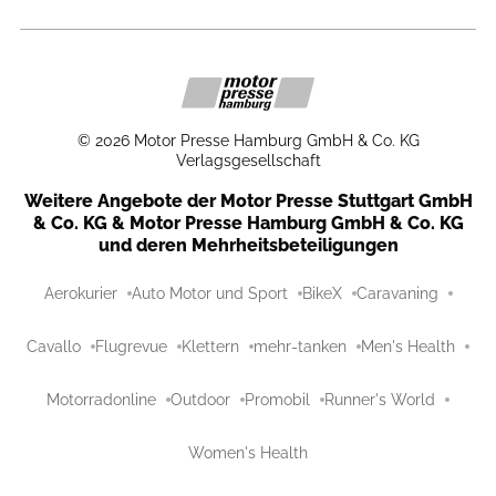
©
2026
Motor Presse Hamburg GmbH & Co. KG
Verlagsgesellschaft
Weitere Angebote der Motor Presse Stuttgart GmbH
& Co. KG & Motor Presse Hamburg GmbH & Co. KG
und deren Mehrheitsbeteiligungen
Aerokurier
Auto Motor und Sport
BikeX
Caravaning
Cavallo
Flugrevue
Klettern
mehr-tanken
Men's Health
Motorradonline
Outdoor
Promobil
Runner's World
Women's Health