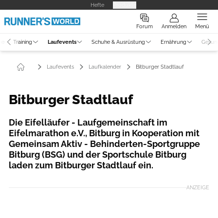
Hefte
Produkte
Forum
Anmelden
Menü
ne
Training
Laufevents
Schuhe & Ausrüstung
Ernährung
Gesun
Laufevents
Laufkalender
Bitburger Stadtlauf
Bitburger Stadtlauf
Die Eifelläufer - Laufgemeinschaft im
Eifelmarathon e.V., Bitburg in Kooperation mit
Gemeinsam Aktiv - Behinderten-Sportgruppe
Bitburg (BSG) und der Sportschule Bitburg
laden zum Bitburger Stadtlauf ein.
ANZEIGE