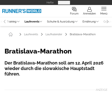
Hefte
Produkte
Forum
Anmelden
Menü
ne
Training
Laufevents
Schuhe & Ausrüstung
Ernährung
Gesun
Laufevents
Laufkalender
Bratislava-Marathon
Bratislava-Marathon
Der Bratislava-Marathon soll am 12. April 2026
wieder durch die slowakische Hauptstadt
führen.
ANZEIGE