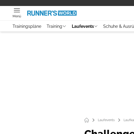
Menü
Trainingspläne
Training
Laufevents
Schuhe & Ausr
Laufevents
Laufka
Challenge 