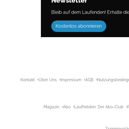
Newsletter
Bleib auf dem Laufenden! Erhalte die 
Kostenlos abonnieren
Kontakt
Über Uns
Impressum
AGB
Nutzungsbeding
Magazin
Abo
Laufhelden: Der Abo-Club
Trainingsplä