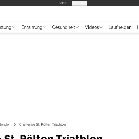
Hefte
Produkte
üstung
Ernährung
Gesundheit
Videos
Laufhelden
lender
Challenge St. Pölten Triathlon
St. Pölten Triathlon