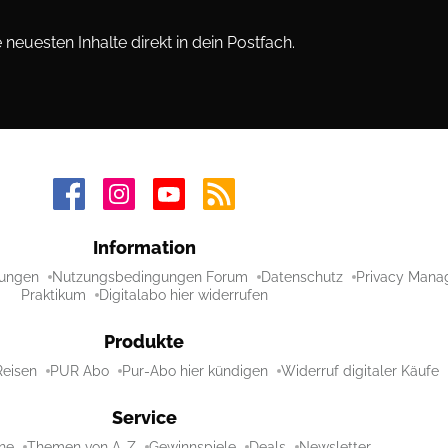
neuesten Inhalte direkt in dein Postfach.
Information
ungen
Nutzungsbedingungen Forum
Datenschutz
Privacy Mana
Praktikum
Digitalabo hier widerrufen
Produkte
Reisen
PUR Abo
Pur-Abo hier kündigen
Widerruf digitaler Käufe
Service
ne
Themen von A-Z
Gewinnspiele
Deals
Newsletter