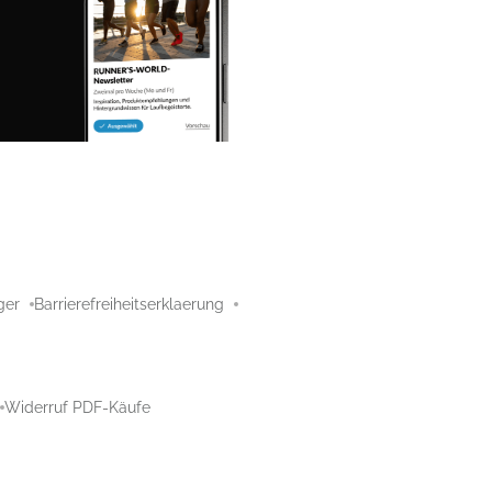
ger
Barrierefreiheitserklaerung
Widerruf PDF-Käufe