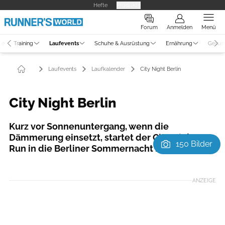
Hefte
Produkte
Forum
Anmelden
Menü
ne
Training
Laufevents
Schuhe & Ausrüstung
Ernährung
Gesun
Laufevents
Laufkalender
City Night Berlin
City Night Berlin
Kurz vor Sonnenuntergang, wenn die
Dämmerung einsetzt, startet der City Night-
150 Bilder
Run in die Berliner Sommernacht hinein.
Foto: Norbert Wilhelmi
ANZEIGE