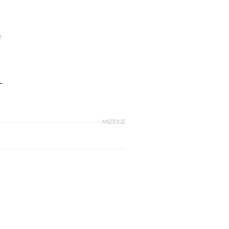
f
-
ANZEIGE