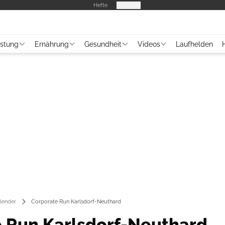
Hefte
Produkte
üstung
Ernährung
Gesundheit
Videos
Laufhelden
lender
Corporate Run Karlsdorf-Neuthard
 Run Karlsdorf-Neuthard