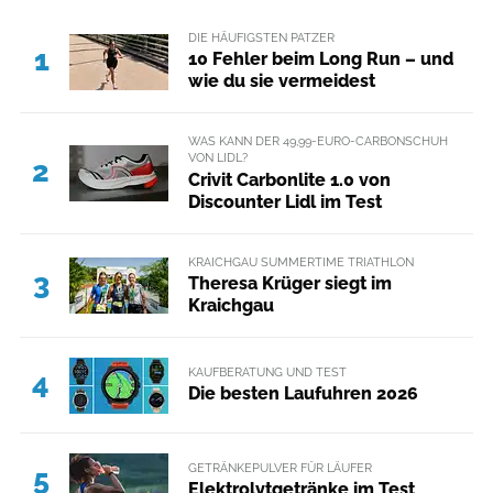
DIE HÄUFIGSTEN PATZER
1
10 Fehler beim Long Run – und
wie du sie vermeidest
WAS KANN DER 49,99-EURO-CARBONSCHUH
VON LIDL?
2
Crivit Carbonlite 1.0 von
Discounter Lidl im Test
KRAICHGAU SUMMERTIME TRIATHLON
3
Theresa Krüger siegt im
Kraichgau
KAUFBERATUNG UND TEST
4
Die besten Laufuhren 2026
GETRÄNKEPULVER FÜR LÄUFER
5
Elektrolytgetränke im Test