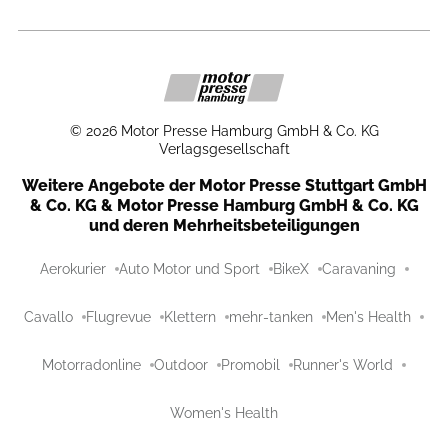
©
2026
Motor Presse Hamburg GmbH & Co. KG
Verlagsgesellschaft
Weitere Angebote der Motor Presse Stuttgart GmbH
& Co. KG & Motor Presse Hamburg GmbH & Co. KG
und deren Mehrheitsbeteiligungen
Aerokurier
Auto Motor und Sport
BikeX
Caravaning
Cavallo
Flugrevue
Klettern
mehr-tanken
Men's Health
Motorradonline
Outdoor
Promobil
Runner's World
Women's Health