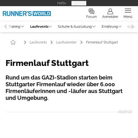
Hefte
Produkte
Forum
Anmelden
Menü
ne
Training
Laufevents
Schuhe & Ausrüstung
Ernährung
Gesun
Laufevents
Laufkalender
Firmenlauf Stuttgart
Firmenlauf Stuttgart
Rund um das GAZI-Stadion starten beim
Stuttgarter Firmenlauf wieder über 6.000
Firmenläuferinnen und -läufer aus Stuttgart
und Umgebung.
ANZEIGE