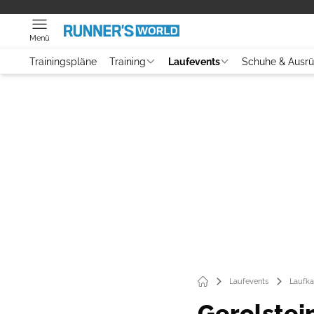
Menü
Trainingspläne
Training
Laufevents
Schuhe & Ausr
Laufevents
Laufka
Gerolstei