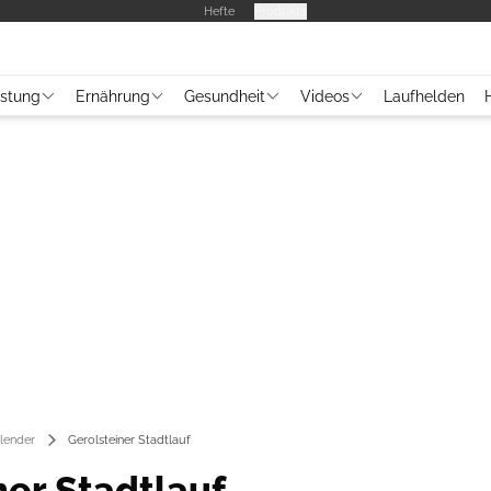
Hefte
Produkte
üstung
Ernährung
Gesundheit
Videos
Laufhelden
lender
Gerolsteiner Stadtlauf
ner Stadtlauf