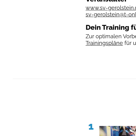
www.sv-gerolstein.
sv-gerolstein@t-on
Dein Training f
Zur optimalen Vorbe
Trainingspläne
für 
1