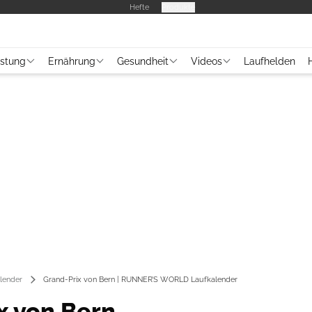
Hefte
Produkte
üstung
Ernährung
Gesundheit
Videos
Laufhelden
lender
Grand-Prix von Bern | RUNNER’S WORLD Laufkalender
x von Bern