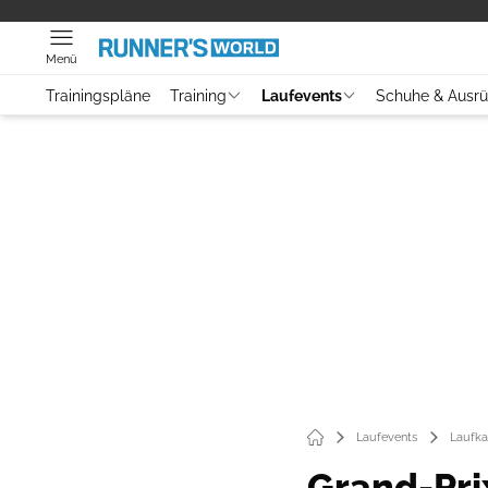
Menü
Trainingspläne
Training
Laufevents
Schuhe & Ausr
Laufevents
Laufka
Grand-Pri