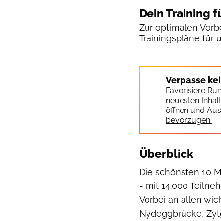
Dein Training f
Zur optimalen Vorbe
Trainingspläne
für 
Verpasse ke
Favorisiere Ru
neuesten Inhal
öffnen und Aus
bevorzugen.
Überblick
Die schönsten 10 Me
- mit 14.000 Teiln
Vorbei an allen wi
Nydeggbrücke, Zytg